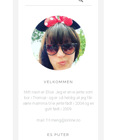
VELKOMMEN
Mitt navn er Elise. Jeg er en ei jente som
bor i Tromsø - og er så heldig at jeg får
være mamma til ei jente født i 2004 og en
gutt født i 2009.
mail: f-t-meng@online.no
ES PUTER