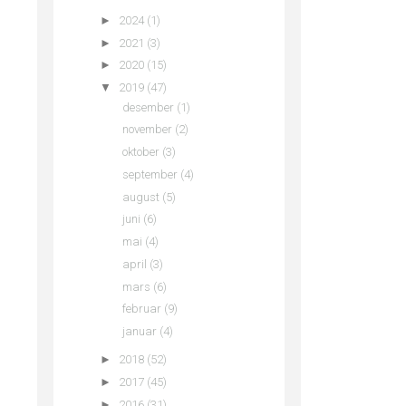
►
2024
(1)
►
2021
(3)
►
2020
(15)
▼
2019
(47)
desember
(1)
november
(2)
oktober
(3)
september
(4)
august
(5)
juni
(6)
mai
(4)
april
(3)
mars
(6)
februar
(9)
januar
(4)
►
2018
(52)
►
2017
(45)
►
2016
(31)