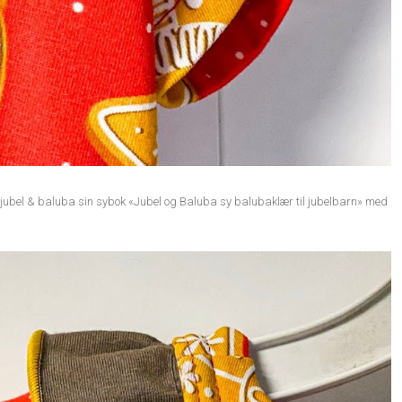
 fra jubel & baluba sin sybok «Jubel og Baluba sy balubaklær til jubelbarn» med