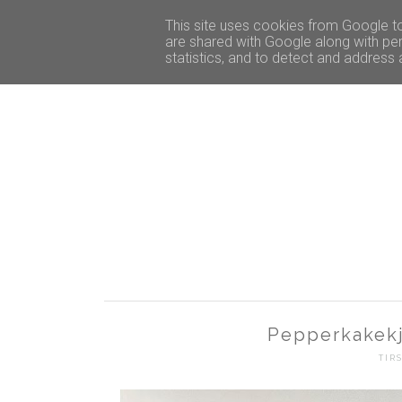
START
INTERIØR
This site uses cookies from Google to 
are shared with Google along with per
statistics, and to detect and address
Pepperkakekj
TIR