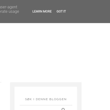
G FEIRINGER
HOBBY
 user-agent
erate usage
LEARN MORE
GOT IT
SØK I DENNE BLOGGEN