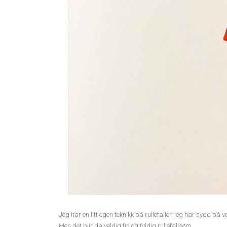
Jeg har en litt egen teknikk på rullefallen jeg har sydd på
Men det blir da veldig fin og fyldig rullefallsøm.