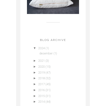
BLOG ARCHIVE
▼
2024
(1)
desember
(1)
►
2021
(3)
►
2020
(15)
►
2019
(47)
►
2018
(52)
►
2017
(45)
►
2016
(31)
►
2015
(31)
►
2014
(44)