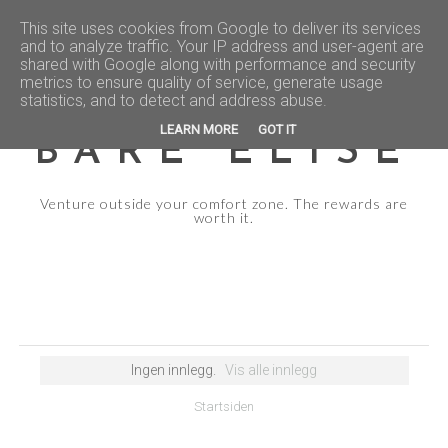
This site uses cookies from Google to deliver its services
and to analyze traffic. Your IP address and user-agent are
shared with Google along with performance and security
metrics to ensure quality of service, generate usage
statistics, and to detect and address abuse.
LEARN MORE
GOT IT
BARE ELISE
Venture outside your comfort zone. The rewards are
worth it.
Ingen innlegg.
Vis alle innlegg
Startsiden