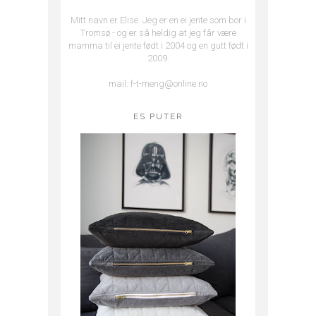
Mitt navn er Elise. Jeg er en ei jente som bor i
Tromsø - og er så heldig at jeg får være
mamma til ei jente født i 2004 og en gutt født i
2009.
mail: f-t-meng@online.no
ES PUTER