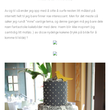
Av og til så ender jeg opp med å sitte å surfe nesten litt måløst på
internett helt til jeg bare finner noe interessant. Men for det meste så
søker jeg rundt "mine" vanlige tema, og denne gangen må jeg bare dele
noen fantastiske kakebilder med dere. Hvem blir ikke inspirert (og
samtidig litt motløs..) av disse nydelige kakene (trykk på bilde for å
komme til kilde) ?