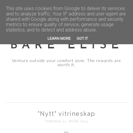
This site uses cookies from Google to deliver its services
and to analyze traffic. Your IP address and user-agent are
shared with Google along with performance and security
metrics to ensure quality of service, generate usage
statistics, and to detect and address abuse.
LEARN MORE
GOT IT
BARE ELISE
Venture outside your comfort zone. The rewards are
worth it.
"Nytt" vitrineskap
TORSDAG 21. MARS 2013