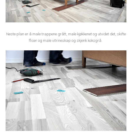
Neste plan er å male trappene grått, male kjøkkenet og utvidet det, skifte
fliser og male vitrineskap og skjenk koksgrå.