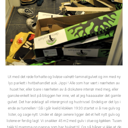
Ut med det røde forhatte og livløse valnøtt-laminatgulvet og inn med ny
lys parkett i hvitbehandlet ask. Jippi ! Alle som har vært i nærheten av
huset her, eller bare i nærheten av å diskutere interiør med meg, eller
ganske enkelt lest på bloggen her inne, vet at jeg haaaaater det gamle
gulvet. Det har ødelagt all interørgnist og hustrivsel. Endelig er det lys i
ende av tunnellen ! Så i går kveld klokken 19:30 startet vi å rive gulv og
lister, og sage nytt. Under et døgn senere ligger det et helt nytt gulv og
listene er ferdig lagt. Vi snakker 45 m2 med gulv i stue og kjøkken. Tusen
takk til mamma og pappa som har hjulpet til. Og så håper vi ikke at de