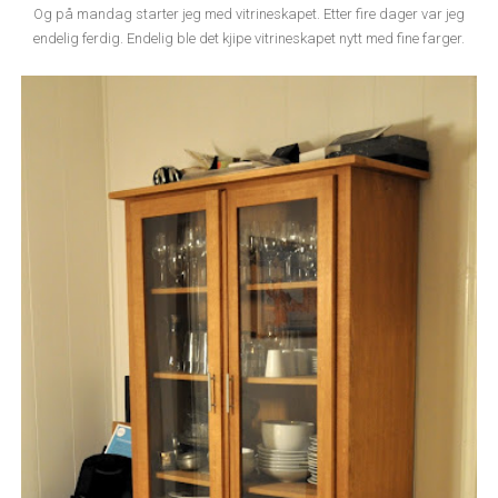
Og på mandag starter jeg med vitrineskapet. Etter fire dager var jeg
endelig ferdig. Endelig ble det kjipe vitrineskapet nytt med fine farger.