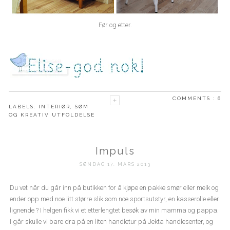
Før og etter.
COMMENTS :
6
LABELS:
INTERIØR
,
SØM
OG KREATIV UTFOLDELSE
Impuls
SØNDAG 17. MARS 2013
Du vet når du går inn på butikken for å kjøpe en pakke smør eller melk og
ender opp med noe litt større slik som noe sportsutstyr, en kasserolle eller
lignende ? I helgen fikk vi et etterlengtet besøk av min mamma og pappa.
I går skulle vi bare dra på en liten handletur på Jekta handlesenter, og