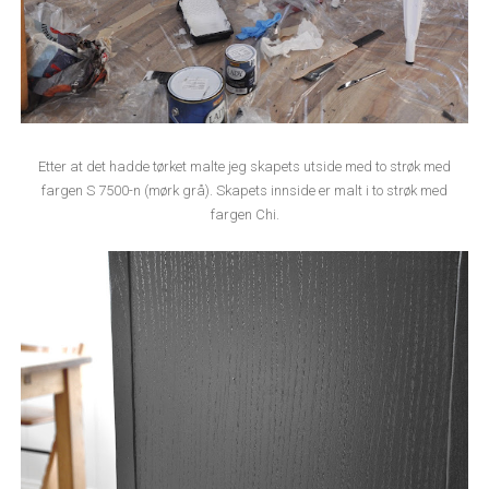
Etter at det hadde tørket malte jeg skapets utside med to strøk med
fargen S 7500-n (mørk grå). Skapets innside er malt i to strøk med
fargen Chi.