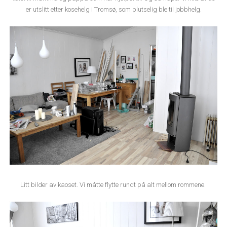
er utslitt etter kosehelg i Tromsø, som plutselig ble til jobbhelg.
Litt bilder av kaoset. Vi måtte flytte rundt på alt mellom rommene.