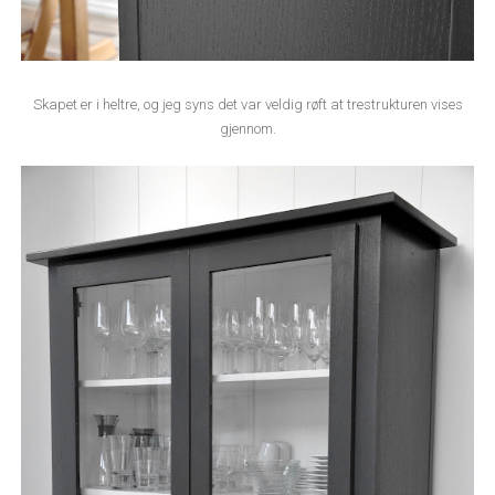
Skapet er i heltre, og jeg syns det var veldig røft at trestrukturen vises
gjennom.