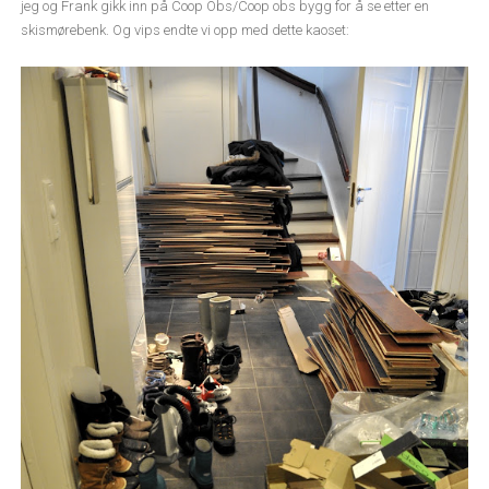
jeg og Frank gikk inn på Coop Obs/Coop obs bygg for å se etter en
skismørebenk. Og vips endte vi opp med dette kaoset: