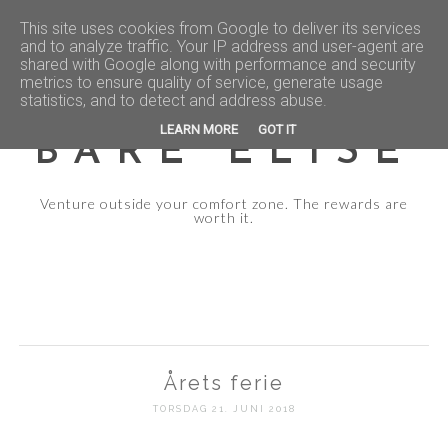
This site uses cookies from Google to deliver its services
and to analyze traffic. Your IP address and user-agent are
shared with Google along with performance and security
metrics to ensure quality of service, generate usage
statistics, and to detect and address abuse.
LEARN MORE
GOT IT
BARE ELISE
Venture outside your comfort zone. The rewards are
worth it.
Årets ferie
TORSDAG 21. JUNI 2018