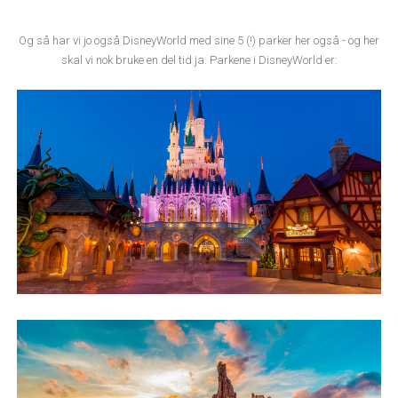
Og så har vi jo også DisneyWorld med sine 5 (!) parker her også - og her
skal vi nok bruke en del tid ja. Parkene i DisneyWorld er: