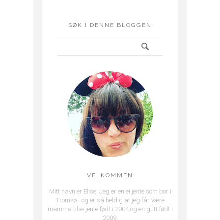
SØK I DENNE BLOGGEN
VELKOMMEN
Mitt navn er Elise. Jeg er en ei jente som bor i
Tromsø - og er så heldig at jeg får være
mamma til ei jente født i 2004 og en gutt født i
2009.