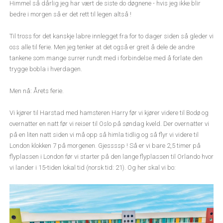
Himmel så dårlig jeg har vært de siste do døgnene - hvis jeg ikke blir
bedre i morgen så er det rett til legen altså !
Til tross for det kanskje labre innlegget fra for to dager siden så gleder vi
oss alle til ferie. Men jeg tenker at det også er greit å dele de andre
tankene som mange surrer rundt med i forbindelse med å forlate den
trygge bobla i hverdagen.
Men nå: Årets ferie.
Vi kjører til Harstad med hamsteren Harry før vi kjører videre til Bodø og
overnatter en natt før vi reiser til Oslo på søndag kveld. Der overnatter vi
på en liten natt siden vi må opp så himla tidlig og så flyr vi videre til
London klokken 7 på morgenen. Gjessssp ! Så er vi bare 2,5 timer på
flyplassen i London før vi starter på den lange flyplassen til Orlando hvor
vi lander i 15-tiden lokal tid (norsk tid: 21). Og her skal vi bo: