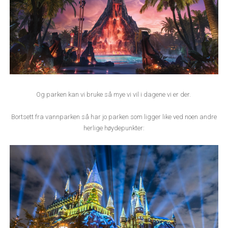
Og parken kan vi bruke så mye vi vil i dagene vi er der.
Bortsett fra vannparken så har jo parken som ligger like ved noen andre
herlige høydepunkter: