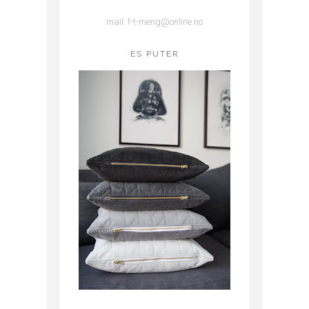
mail: f-t-meng@online.no
ES PUTER