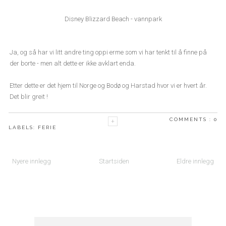
Disney Blizzard Beach - vannpark
Ja, og så har vi litt andre ting oppi erme som vi har tenkt til å finne på
der borte - men alt dette er ikke avklart enda.
Etter dette er det hjem til Norge og Bodø og Harstad hvor vi er hvert år.
Det blir greit !
COMMENTS :
0
LABELS:
FERIE
Nyere innlegg
Startsiden
Eldre innlegg