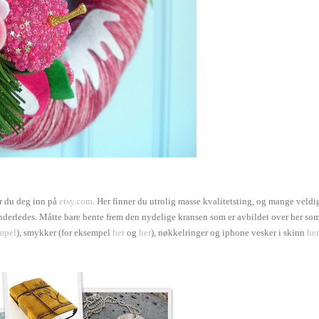
er du deg inn på
etsy.com
. Her finner du utrolig masse kvalitetsting, og mange veldi
anderledes. Måtte bare hente frem den nydelige kransen som er avbildet over her so
empel
), smykker (for eksempel
her
og
her
), nøkkelringer og iphone vesker i skinn
her