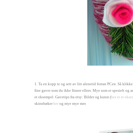
1. Ta en kopp te og sett av litt alenetid forran PCen. Så klikk
fine gaver som du ikke finner ellers. Mye som er spesielt og 
et eksempel. Gavetips fra etsy: Bilder og kunst (
her er et eks
skinnbøker
her
og mye mye mer.