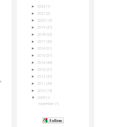
►
2024
(1)
►
2021
(3)
►
2020
(15)
►
2019
(47)
►
2018
(52)
►
2017
(45)
►
2016
(31)
►
2015
(31)
►
2014
(44)
►
2013
(27)
►
2012
(47)
e
►
2011
(49)
►
2010
(14)
▼
2009
(1)
november
(1)