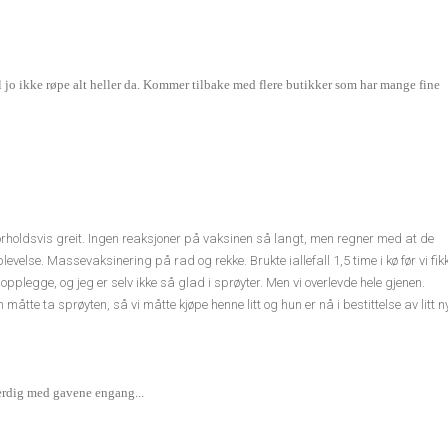
l jo ikke røpe alt heller da. Kommer tilbake med flere butikker som har mange fine
forholdsvis greit. Ingen reaksjoner på vaksinen så langt, men regner med at de
velse. Massevaksinering på rad og rekke. Brukte iallefall 1,5 time i kø før vi fik
legge, og jeg er selv ikke så glad i sprøyter. Men vi overlevde hele gjenen.
måtte ta sprøyten, så vi måtte kjøpe henne litt og hun er nå i bestittelse av litt n
ferdig med gavene engang...