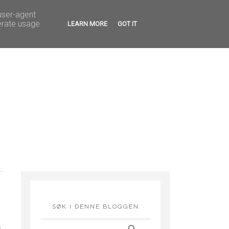
G FEIRINGER
HOBBY
 user-agent
erate usage
LEARN MORE
GOT IT
SØK I DENNE BLOGGEN
i