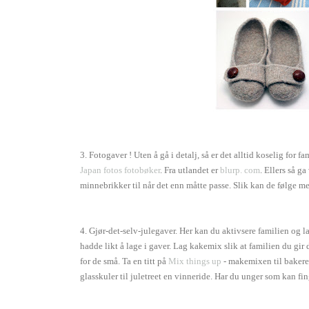
3. Fotogaver ! Uten å gå i detalj, så er det alltid koselig for
Japan fotos fotobøker
. Fra utlandet er
blurp. com
. Ellers så ga
minnebrikker til når det enn måtte passe. Slik kan de følge me
4. Gjør-det-selv-julegaver. Her kan du aktivsere familien og l
hadde likt å lage i gaver. Lag kakemix slik at familien du gir 
for de små. Ta en titt på
Mix things up
- makemixen til bakerel
glasskuler til juletreet en vinneride. Har du unger som kan fi