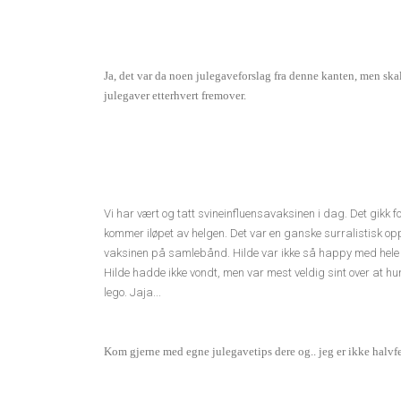
Ja, det var da noen julegaveforslag fra denne kanten, men ska
julegaver etterhvert fremover.
Vi har vært og tatt svineinfluensavaksinen i dag. Det gikk 
kommer iløpet av helgen. Det var en ganske surralistisk opple
vaksinen på samlebånd. Hilde var ikke så happy med hele opp
Hilde hadde ikke vondt, men var mest veldig sint over at hun 
lego. Jaja...
Kom gjerne med egne julegavetips dere og.. jeg er ikke halv