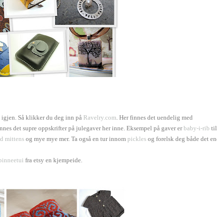
n igjen. Så klikker du deg inn på
Ravelry.com
. Her finnes det uendelig med
l finnes det supre oppskrifter på julegaver her inne. Eksempel på gaver er
baby-i-rib
til
ed mittens
og mye mye mer. Ta også en tur innom
pickles
og forelsk deg både det en
epinneetui
fra etsy en kjempeide.