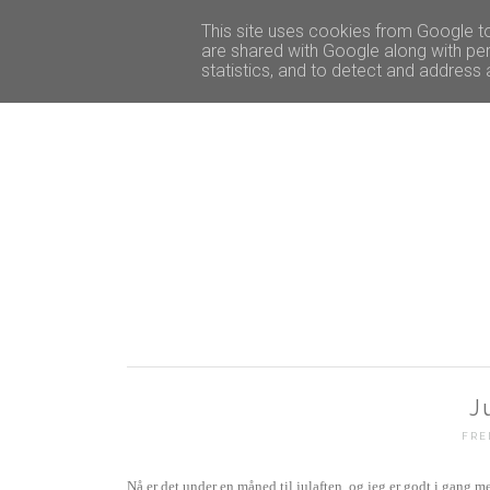
START
INTERIØR
This site uses cookies from Google to 
are shared with Google along with per
statistics, and to detect and address
J
FRE
Nå er det under en måned til julaften, og jeg er godt i gang 