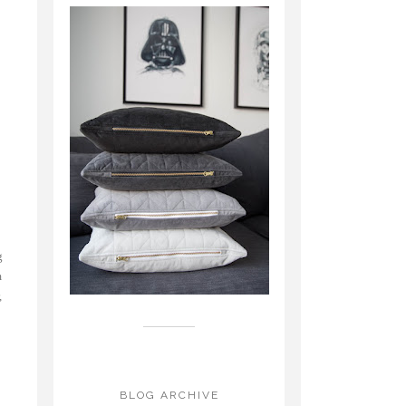
g
m
,
BLOG ARCHIVE