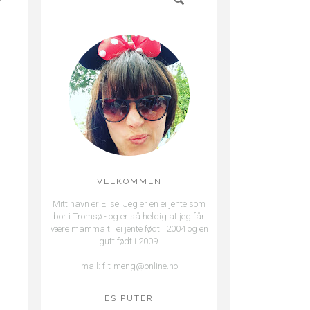
VELKOMMEN
Mitt navn er Elise. Jeg er en ei jente som
bor i Tromsø - og er så heldig at jeg får
være mamma til ei jente født i 2004 og en
gutt født i 2009.
mail: f-t-meng@online.no
ES PUTER