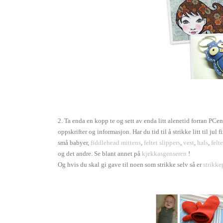
2. Ta enda en kopp te og sett av enda litt alenetid forran PCe
oppskrifter og informasjon. Har du tid til å strikke litt til ju
små babyer,
fiddlehead mittens
,
feltet slippers
,
vest
,
hals
,
felt
og det andre. Se blant annet på
kjekkasgenseren
!
Og hvis du skal gi gave til noen som strikke selv så er
strikk