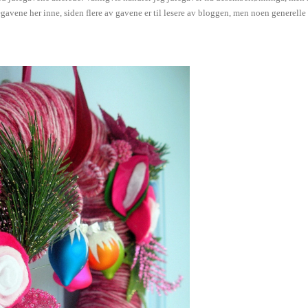
julegavene her inne, siden flere av gavene er til lesere av bloggen, men noen generelle