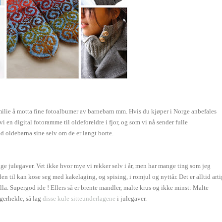
 familie å motta fine fotoalbumer av barnebarn mm. Hvis du kjøper i Norge anbefales
 vi en digital fotoramme til oldeforeldre i fjor, og som vi nå sender fulle
d oldebarna sine selv om de er langt borte.
age julegaver. Vet ikke hvor mye vi rekker selv i år, men har mange ting som jeg
den til kan kose seg med kakelaging, og spising, i romjul og nyttår. Det er alltid arti
la. Supergod ide ! Ellers så er brente mandler, malte krus og ikke minst: Malte
ngerhekle, så lag
disse kule sitteunderlagene
i julegaver.