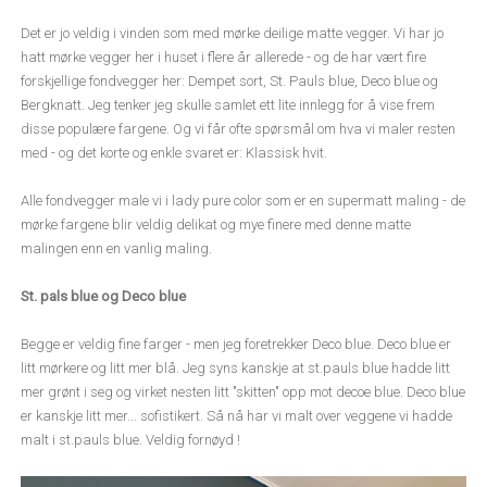
Det er jo veldig i vinden som med mørke deilige matte vegger. Vi har jo
hatt mørke vegger her i huset i flere år allerede - og de har vært fire
forskjellige fondvegger her: Dempet sort, St. Pauls blue, Deco blue og
Bergknatt. Jeg tenker jeg skulle samlet ett lite innlegg for å vise frem
disse populære fargene. Og vi får ofte spørsmål om hva vi maler resten
med - og det korte og enkle svaret er: Klassisk hvit.
Alle fondvegger male vi i lady pure color som er en supermatt maling - de
mørke fargene blir veldig delikat og mye finere med denne matte
malingen enn en vanlig maling.
St. pals blue og Deco blue
Begge er veldig fine farger - men jeg foretrekker Deco blue. Deco blue er
litt mørkere og litt mer blå. Jeg syns kanskje at st.pauls blue hadde litt
mer grønt i seg og virket nesten litt "skitten" opp mot decoe blue. Deco blue
er kanskje litt mer... sofistikert. Så nå har vi malt over veggene vi hadde
malt i st.pauls blue. Veldig fornøyd !