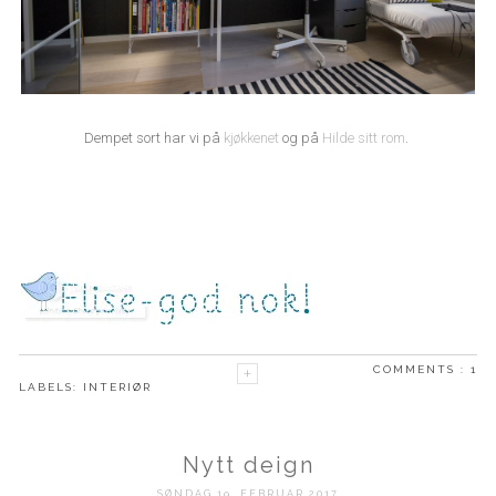
Dempet sort har vi på
kjøkkenet
og på
Hilde sitt rom
.
COMMENTS :
1
LABELS:
INTERIØR
Nytt deign
SØNDAG 19. FEBRUAR 2017