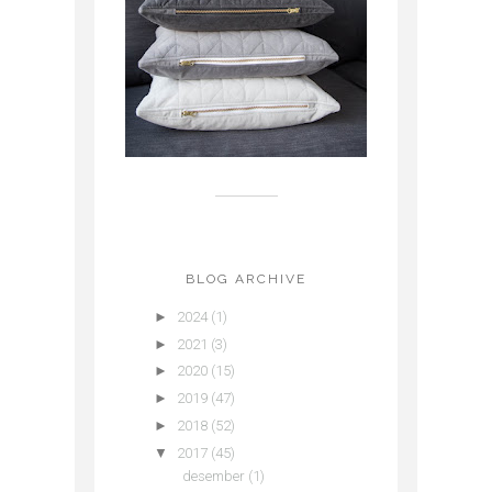
BLOG ARCHIVE
►
2024
(1)
►
2021
(3)
►
2020
(15)
►
2019
(47)
►
2018
(52)
▼
2017
(45)
desember
(1)