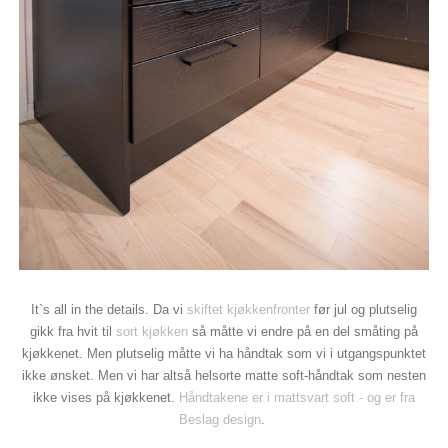
It`s all in the details. Da vi
skiftet kjøkkenfronter
før jul og plutselig
gikk fra hvit til
sort kjøkken
så måtte vi endre på en del småting på
kjøkkenet. Men plutselig måtte vi ha håndtak som vi i utgangspunktet
ikke ønsket. Men vi har altså helsorte matte soft-håndtak som nesten
ikke vises på kjøkkenet.
Håndtakene er i mattsvart soft - og er fra
Beslag design
.