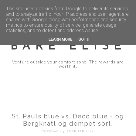
This site uses cookies from Google to deliver its services
and to analyze traffic. Your IP address and user-agent are
shared with Google along with performance and security
metrics to ensure quality of service, generate usage
statistics, and to detect and address abuse.
LEARN MORE
GOT IT
BARE ELISE
Venture outside your comfort zone. The rewards are
worth it.
St. Pauls blue vs. Deco blue - og
Bergknatt og dempet sort.
TORSDAG 23. FEBRUAR 2017