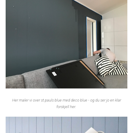
Her maler vi over st.pauls blue med deco blue - og du ser jo en klar
forskjell her.