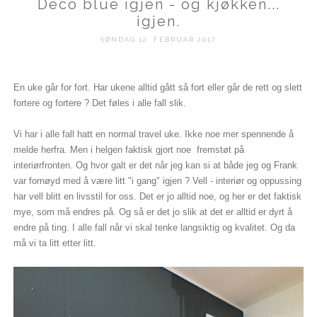
Deco blue igjen - og kjøkken...
igjen.
SØNDAG 12. FEBRUAR 2017
En uke går for fort. Har ukene alltid gått så fort eller går de rett og slett
fortere og fortere ? Det føles i alle fall slik.
Vi har i alle fall hatt en normal travel uke. Ikke noe mer spennende å
melde herfra. Men i helgen faktisk gjort noe fremstøt på
interiørfronten. Og hvor galt er det når jeg kan si at både jeg og Frank
var fornøyd med å være litt "i gang" igjen ? Vell - interiør og oppussing
har vell blitt en livsstil for oss. Det er jo alltid noe, og her er det faktisk
mye, som må endres på. Og så er det jo slik at det er alltid er dyrt å
endre på ting. I alle fall når vi skal tenke langsiktig og kvalitet. Og da
må vi ta litt etter litt.