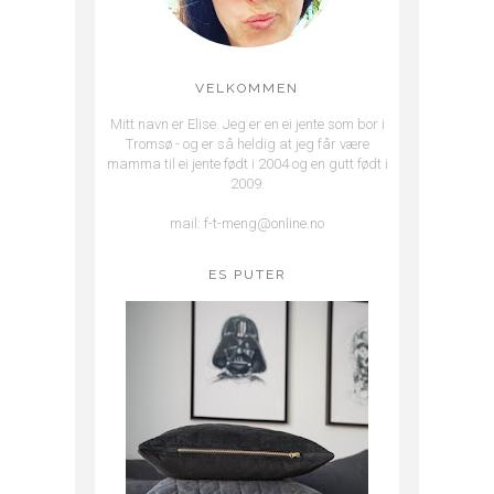
VELKOMMEN
Mitt navn er Elise. Jeg er en ei jente som bor i
Tromsø - og er så heldig at jeg får være
mamma til ei jente født i 2004 og en gutt født i
2009.
mail: f-t-meng@online.no
ES PUTER