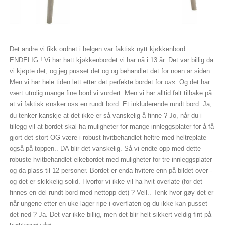
Det andre vi fikk ordnet i helgen var faktisk nytt kjøkkenbord.
ENDELIG ! Vi har hatt kjøkkenbordet vi har nå i 13 år. Det var billig da
vi kjøpte det, og jeg pusset det og og behandlet det for noen år siden.
Men vi har hele tiden lett etter det perfekte bordet for
oss
. Og det har
vært utrolig mange fine bord vi vurdert. Men vi har alltid falt tilbake på
at vi faktisk ønsker oss en rundt bord. Et inkluderende rundt bord. Ja,
du tenker kanskje at det ikke er så vanskelig å finne ? Jo, når du i
tillegg vil at bordet skal ha muligheter for mange innleggsplater for å få
gjort det stort OG være i robust hvitbehandlet heltre med heltreplate
også på toppen.. DA blir det vanskelig. Så vi endte opp med dette
robuste hvitbehandlet eikebordet med muligheter for tre innleggsplater
og da plass til 12 personer. Bordet er enda hvitere enn på bildet over -
og det er skikkelig solid. Hvorfor vi ikke vil ha hvit overlate (for det
finnes en del rundt bord med nettopp det) ? Vell.. Tenk hvor gøy det er
når ungene etter en uke lager ripe i overflaten og du ikke kan pusset
det ned ? Ja. Det var ikke billig, men det blir helt sikkert veldig fint på