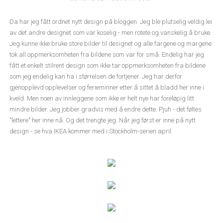
Da har jeg fått ordnet nytt design på bloggen. Jeg ble plutselig veldig lei
av det andre designet som var koselig - men rotete og vanskelig å bruke.
Jeg kunne ikke bruke store bilder til designet og alle fargene og margene
tok all oppmerksomheten fra bildene som var for små. Endelig har jeg
fått et enkelt stilrent design som ikke tar oppmerksomheten fra bildene
som jeg endelig kan ha i størrelsen de fortjener. Jeg har derfor
gjenopplevd opplevelser og ferieminner etter å sittet å bladd her inne i
kveld. Men noen av innleggene som ikke er helt nye har foreløpig litt
mindre bilder. Jeg jobber gradvis med å endre dette. Pjuh - det føltes
"lettere" her inne nå. Og det trengte jeg. Når jeg først er inne på nytt
design - se hva IKEA kommer med i Stockholm-serien april: