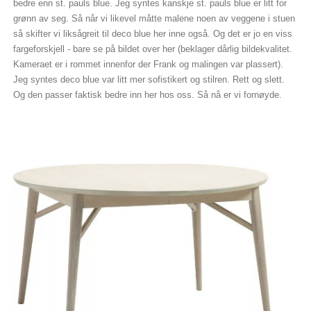
bedre enn st. pauls blue. Jeg syntes kanskje st. pauls blue er litt for
grønn av seg. Så når vi likevel måtte malene noen av veggene i stuen
så skifter vi liksågreit til deco blue her inne også. Og det er jo en viss
fargeforskjell - bare se på bildet over her (beklager dårlig bildekvalitet.
Kameraet er i rommet innenfor der Frank og malingen var plassert).
Jeg syntes deco blue var litt mer sofistikert og stilren. Rett og slett.
Og den passer faktisk bedre inn her hos oss. Så nå er vi fornøyde.