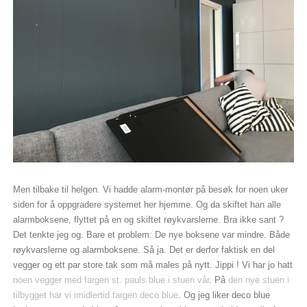
Men tilbake til helgen. Vi hadde alarm-montør på besøk for noen uker
siden for å oppgradere systemet her hjemme. Og da skiftet han alle
alarmboksene, flyttet på en og skiftet røykvarslerne. Bra ikke sant ?
Det tenkte jeg og. Bare et problem: De nye boksene var mindre. Både
røykvarslerne og alarmboksene. Så ja. Det er derfor faktisk en del
vegger og ett par store tak som må males på nytt. Jippi ! Vi har jo hatt
noen vegger med fargen st. pauls blue i stuen vår
. På
den nye stuen i
tilbygget har vi imidlertid fargen deco blue
. Og jeg liker deco blue