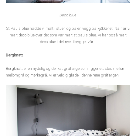
Deco blue
St.Pauls blue hadde vi malt i stuen og på en vegg på kjøkkenet. Nå har vi
malt deco blue over det som var malt st.pauls blue. Vi har også malt
deco blue i det nye tilbygget vårt.
Bergknatt
Bergknatt er en nydelig og delikat gråfarge som ligger ett sted mellom
mellomgrå og mørkegrå. Vi er veldig glade i denne rene gråfargen.