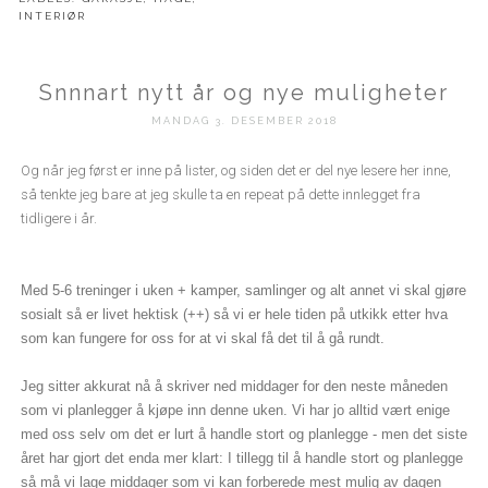
INTERIØR
Snnnart nytt år og nye muligheter
MANDAG 3. DESEMBER 2018
Og når jeg først er inne på lister, og siden det er del nye lesere her inne,
så tenkte jeg bare at jeg skulle ta en repeat på dette innlegget fra
tidligere i år.
Med 5-6 treninger i uken + kamper, samlinger og alt annet vi skal gjøre
sosialt så er livet hektisk (++) så vi er hele tiden på utkikk etter hva
som kan fungere for oss for at vi skal få det til å gå rundt.
Jeg sitter akkurat nå å skriver ned middager for den neste måneden
som vi planlegger å kjøpe inn denne uken. Vi har jo alltid vært enige
med oss selv om det er lurt å handle stort og planlegge - men det siste
året har gjort det enda mer klart: I tillegg til å handle stort og planlegge
så må vi lage middager som vi kan forberede mest mulig av dagen