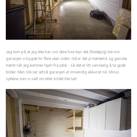
Jeg kom på at jeg ikke har vist dere hvordan det (foreløpig) ble inni
garasjen vi bygde for flere uker siden. Nå er det jo mørketid, og ganske
mørkt når jeg kommer hjem fra jobb - så det er litt vanskelig å ta gode
bilder. Men slik ser altså garasjen ut innvendig akkurat nå. Minus
syklene som vi satt inn etter bildet ble tatt.