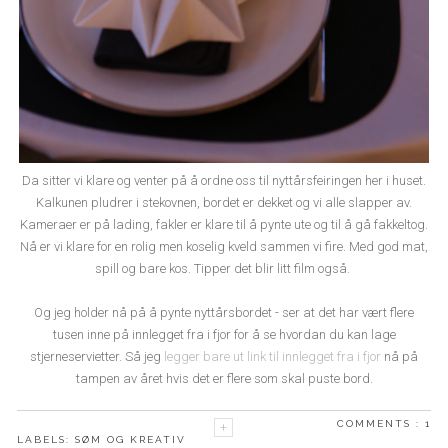
Da sitter vi klare og venter på å ordne oss til nyttårsfeiringen her i huset.
Kalkunen pludrer i stekovnen, bordet er dekket og vi alle slapper av.
Kameraer er på lading, fakler er klare til å pynte ute og til å gå fakkeltog.
Nå er vi klare for en rolig men koselig kveld sammen vi fire. Med god mat,
spill og bare kos. Tipper det blir litt film også.
Og jeg holder nå på å pynte nyttårsbordet - ser at det har vært flere
tusen inne på innlegget fra i fjor for å se hvordan du kan lage
stjerneservietter. Så jeg
legger bare ut link til innlegget fra i fjor
nå på
tampen av året hvis det er flere som skal puste bord.
COMMENTS :
1
LABELS:
SØM OG KREATIV