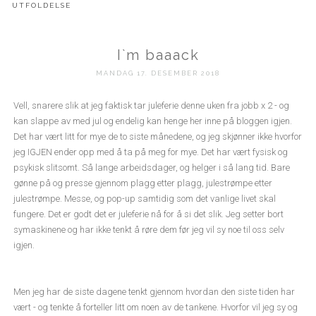
UTFOLDELSE
I`m baaack
MANDAG 17. DESEMBER 2018
Vell, snarere slik at jeg faktisk tar juleferie denne uken fra jobb x 2 - og
kan slappe av med jul og endelig kan henge her inne på bloggen igjen.
Det har vært litt for mye de to siste månedene, og jeg skjønner ikke hvorfor
jeg IGJEN ender opp med å ta på meg for mye. Det har vært fysisk og
psykisk slitsomt. Så lange arbeidsdager, og helger i så lang tid. Bare
gønne på og presse gjennom plagg etter plagg, julestrømpe etter
julestrømpe. Messe, og pop-up samtidig som det vanlige livet skal
fungere. Det er godt det er juleferie nå for å si det slik. Jeg setter bort
symaskinene og har ikke tenkt å røre dem før jeg vil sy noe til oss selv
igjen.
Men jeg har de siste dagene tenkt gjennom hvordan den siste tiden har
vært - og tenkte å forteller litt om noen av de tankene. Hvorfor vil jeg sy og