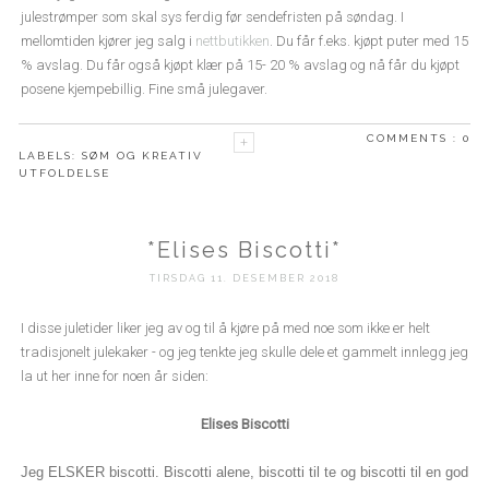
julestrømper som skal sys ferdig før sendefristen på søndag. I
mellomtiden kjører jeg salg i
nettbutikken
. Du får f.eks. kjøpt puter med 15
% avslag. Du får også kjøpt klær på 15- 20 % avslag og nå får du kjøpt
posene kjempebillig. Fine små julegaver.
COMMENTS :
0
LABELS:
SØM OG KREATIV
UTFOLDELSE
*Elises Biscotti*
TIRSDAG 11. DESEMBER 2018
I disse juletider liker jeg av og til å kjøre på med noe som ikke er helt
tradisjonelt julekaker - og jeg tenkte jeg skulle dele et gammelt innlegg jeg
la ut her inne for noen år siden:
Elises Biscotti
Jeg ELSKER biscotti. Biscotti alene, biscotti til te og biscotti til en god