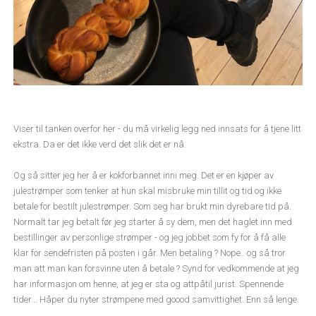
Viser til tanken overfor her - du må virkelig legg ned innsats for å tjene litt
ekstra. Da er det ikke verd det slik det er nå.
Og så sitter jeg her å er kokforbannet inni meg. Det er en kjøper av
julestrømper som tenker at hun skal misbruke min tillit og tid og ikke
betale for bestilt julestrømper. Som seg har brukt min dyrebare tid på.
Normalt tar jeg betalt før jeg starter å sy dem, men det haglet inn med
bestillinger av personlige strømper - og jeg jobbet som fy for å få alle
klar for sendefristen på posten i går. Men betaling ? Nope.. og så tror
man att man kan forsvinne uten å betale ? Synd for vedkommende at jeg
har informasjon om henne, at jeg er sta og attpåtil jurist. Spennende
tider... Håper du nyter strømpene med goood samvittighet. Enn så lenge.