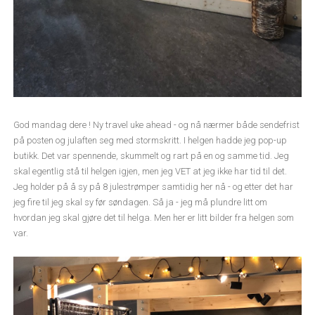
God mandag dere ! Ny travel uke ahead - og nå nærmer både sendefrist
på posten og julaften seg med stormskritt. I helgen hadde jeg pop-up
butikk. Det var spennende, skummelt og rart på en og samme tid. Jeg
skal egentlig stå til helgen igjen, men jeg VET at jeg ikke har tid til det.
Jeg holder på å sy på 8 julestrømper samtidig her nå - og etter det har
jeg fire til jeg skal sy før søndagen. Så ja - jeg må plundre litt om
hvordan jeg skal gjøre det til helga. Men her er litt bilder fra helgen som
var.