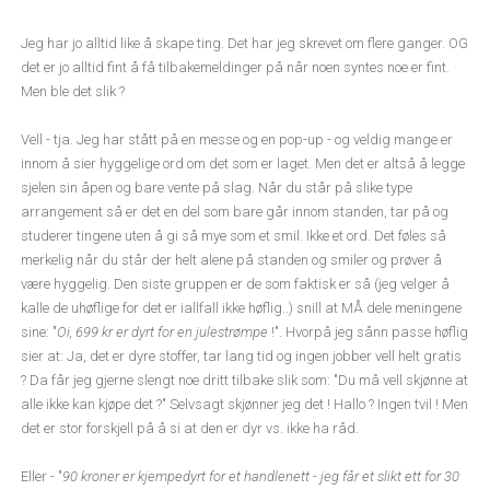
Jeg har jo alltid like å skape ting. Det har jeg skrevet om flere ganger. OG
det er jo alltid fint å få tilbakemeldinger på når noen syntes noe er fint.
Men ble det slik ?
Vell - tja. Jeg har stått på en messe og en pop-up - og veldig mange er
innom å sier hyggelige ord om det som er laget. Men det er altså å legge
sjelen sin åpen og bare vente på slag. Når du står på slike type
arrangement så er det en del som bare går innom standen, tar på og
studerer tingene uten å gi så mye som et smil. Ikke et ord. Det føles så
merkelig når du står der helt alene på standen og smiler og prøver å
være hyggelig. Den siste gruppen er de som faktisk er så (jeg velger å
kalle de uhøflige for det er iallfall ikke høflig..) snill at MÅ dele meningene
sine: "
Oi, 699 kr er dyrt for en julestrømpe
!". Hvorpå jeg sånn passe høflig
sier at: Ja, det er dyre stoffer, tar lang tid og ingen jobber vell helt gratis
? Da får jeg gjerne slengt noe dritt tilbake slik som: "Du må vell skjønne at
alle ikke kan kjøpe det ?" Selvsagt skjønner jeg det ! Hallo ? Ingen tvil ! Men
det er stor forskjell på å si at den er dyr vs. ikke ha råd.
Eller - "
90 kroner er kjempedyrt for et handlenett - jeg får et slikt ett for 30