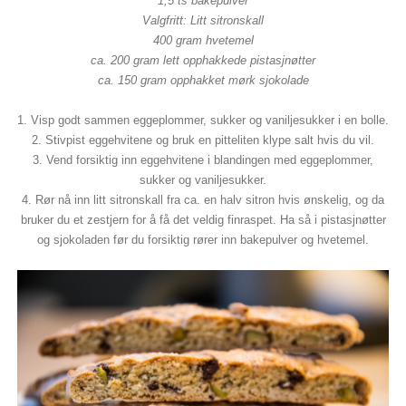
1,5 ts bakepulver
Valgfritt: Litt sitronskall
400 gram hvetemel
ca. 200 gram lett opphakkede pistasjnøtter
ca. 150 gram opphakket mørk sjokolade
1. Visp godt sammen eggeplommer, sukker og vaniljesukker i en bolle.
2. Stivpist eggehvitene og bruk en pitteliten klype salt hvis du vil.
3. Vend forsiktig inn eggehvitene i blandingen med eggeplommer,
sukker og vaniljesukker.
4. Rør nå inn litt sitronskall fra ca. en halv sitron hvis ønskelig, og da
bruker du et zestjern for å få det veldig finraspet. Ha så i pistasjnøtter
og sjokoladen før du forsiktig rører inn bakepulver og hvetemel.