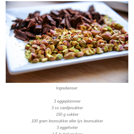
Ingredienser:
3 eggeplommer
3 ss vaniljesukker
150 g sukker
100 gram brunsukker eller lys brunsukker
3 eggehviter