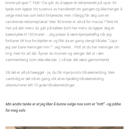
kroner på spar !
". Flott ! Da går du å kjøper et reklamenett på spar. En
kjede som kjøper inn tusenvis av handlenett om gangen og ikke trenger å
selge med noe som helst fortjeneste, men i tillegg får deg som en
vandrende reklameplakat. Men 90 kroner er altså for masse ? Tenk litt
mer på den mens du går på kafeen borti her mens du kjøper deg et
kakestykke til 150 kroner.... Jeg prøver å være kjempehøflig når jeg
forklarer litt hva forskjellen er, og fikk da en gang slengt tilbake: "Jaja -
jeg sier bare meningen min !". Jeg mener... Flott at du har meninger om
ting, men for all del. Åpner du munnen og slenger det ut i den
sammenheng (som ikke ikke bør...) så bør det være gjennomtenkt.
Så det er altså tveegget - ja, du får mye positiv tilbakemelding. Men
samtidig er det nå en gang slik at en kjedelig tilbakemelding
utkonkurrerer lett 15 gode tilbakemeldinger.
Min andre tanke er at jeg liker å kunne selge noe som er "mitt" - og jobbe
for meg selv.