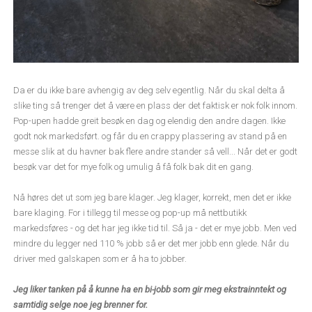
Da er du ikke bare avhengig av deg selv egentlig. Når du skal delta å
slike ting så trenger det å være en plass der det faktisk er nok folk innom.
Pop-upen hadde greit besøk en dag og elendig den andre dagen. Ikke
godt nok markedsført. og får du en crappy plassering av stand på en
messe slik at du havner bak flere andre stander så vell... Når det er godt
besøk var det for mye folk og umulig å få folk bak dit en gang.
Nå høres det ut som jeg bare klager. Jeg klager, korrekt, men det er ikke
bare klaging. For i tillegg til messe og pop-up må nettbutikk
markedsføres - og det har jeg ikke tid til. Så ja - det er mye jobb. Men ved
mindre du legger ned 110 % jobb så er det mer jobb enn glede. Når du
driver med galskapen som er å ha to jobber.
Jeg liker tanken på å kunne ha en bi-jobb som gir meg ekstrainntekt og
samtidig selge noe jeg brenner for.