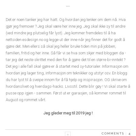
---
Det er noen tanker jeg har hatt. Og hvordan jeg tenker om dem nå. Hva
gjør jeg fremover ? Jeg skal være her inne jeg. Jeg skal ikke sy til andre
(ved mindre jeg plutselig får lyst). Jeg kommer fremdeles til å ha
nettsiden esdesign.no og legge ut der inne når jeg finner det for godt å
gjøre det. Men ellers så skal jeg heller bruke tiden min på jobben,
familien, fritid og her inne. Så får vi se hva som skjer med bloggen da -
tar jeg det neste skrittet med den for å gjøre det til en større bi-inntekt ?
Det jeg i alle fall skal gjøre er å startet med sy-tutorialer. Informasjon om
hvordan jeg lager ting, informasjon om teknikker og utstyr osv. En blogg
du har lyst til å sveipe innom for å få hjelp og inspirasjon. OG skrive om
hvordanslivet og hverdags-hacks. Livsstil. Dette blir gøy ! Vi skal starte å
pusse opp igjen - sammen. Først ut er garasjen, så kommer rommet til
August og rommet vårt.
Jeg gleder meg til 2019 jeg !
COMMENTS :
4