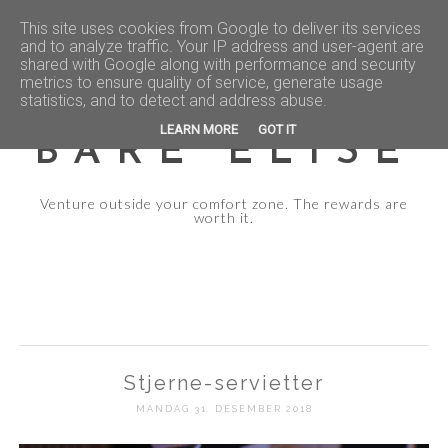
This site uses cookies from Google to deliver its services
and to analyze traffic. Your IP address and user-agent are
shared with Google along with performance and security
metrics to ensure quality of service, generate usage
statistics, and to detect and address abuse.
LEARN MORE
GOT IT
BARE ELISE
Venture outside your comfort zone. The rewards are
worth it.
Stjerne-servietter
MANDAG 31. DESEMBER 2018