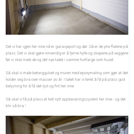
Det vi har igjen her inne nå er garasjeport og dør. Så er de ytre flatene på
plass. Det vi skal gjøre innvendig er å fjerne hylle og skapene på veggene
før vi skal male de og det nye taket i samme hvitfarge som huset.
Så skal vi male betonggulvet og muren med epoxymaling som gjør at det
holder seg bra over masser av år. I taket har vi tenkt å få på plass god
belysning for å få det lyst og fint her inne.
Så skal vi få på plass et helt nytt oppbevaringssystem her inne - og det
blir så bra !