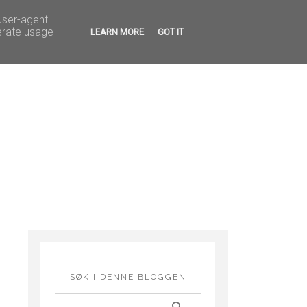
G FEIRINGER
HOBBY
 user-agent
erate usage
LEARN MORE
GOT IT
SØK I DENNE BLOGGEN