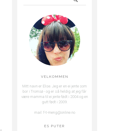
VELKOMMEN
Mitt navn er Elise. Jeg er en ei jente som
bor i Tromsø - og er så heldig at jeg får
være mamma til ei jente født i 2004 og en
gutt født i 2009.
mail: f-t-meng@online.no
ES PUTER
u