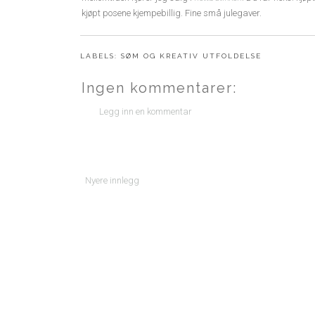
kjøpt posene kjempebillig. Fine små julegaver.
LABELS:
SØM OG KREATIV UTFOLDELSE
Ingen kommentarer:
Legg inn en kommentar
Nyere innlegg