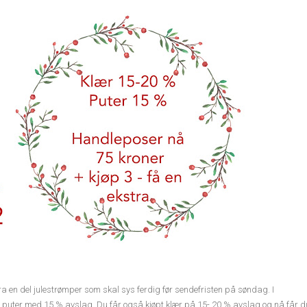
fra en del julestrømper som skal sys ferdig før sendefristen på søndag. I
øpt puter med 15 % avslag. Du får også kjøpt klær på 15- 20 % avslag og nå får d