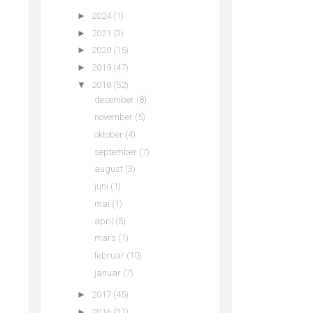
►
2024
(1)
►
2021
(3)
►
2020
(15)
►
2019
(47)
▼
2018
(52)
desember
(8)
november
(5)
oktober
(4)
september
(7)
august
(3)
juni
(1)
mai
(1)
april
(5)
mars
(1)
februar
(10)
januar
(7)
►
2017
(45)
►
2016
(31)