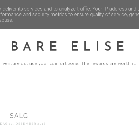
REISE - ERFARINGER OG TIPS
FEST O
deliver its services and to analyze traffic. Your IP address and
formance and security metrics to ensure quality of service, gen
 abuse.
BARE ELISE
Venture outside your comfort zone. The rewards are worth it.
SALG
DAG 12. DESEMBER 2018