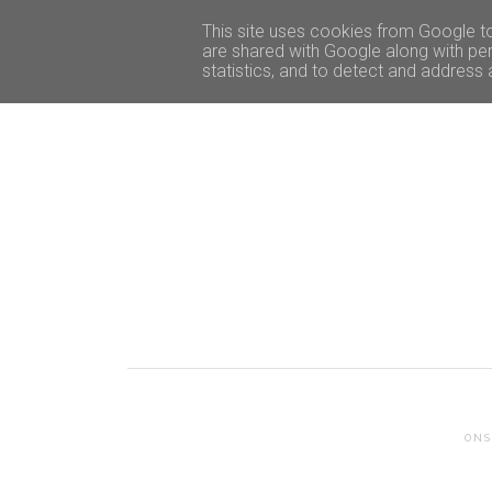
START
INTERIØR
This site uses cookies from Google to 
are shared with Google along with per
statistics, and to detect and address
ONS