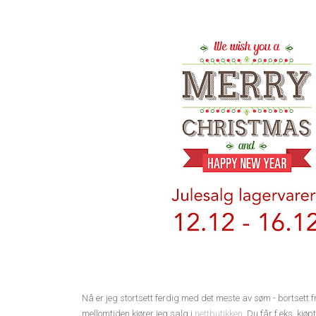
Nå er jeg stortsett ferdig med det meste av søm - bortsett 
mellomtiden kjører jeg salg i
nettbutikken
. Du får f.eks. kj