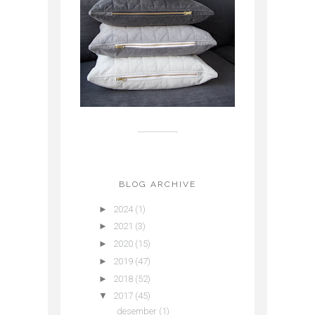
BLOG ARCHIVE
►
2024
(1)
►
2021
(3)
►
2020
(15)
►
2019
(47)
►
2018
(52)
▼
2017
(45)
desember
(1)