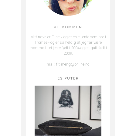
VELKOMMEN
Mitt navn er Elise. Jeg er en ei jente som bor i
Tromsø - og er så heldig at jeg får være
mamma til ei jente født i 2004 og en gutt født i
2009.
mail: f-t-meng@online.no
ES PUTER