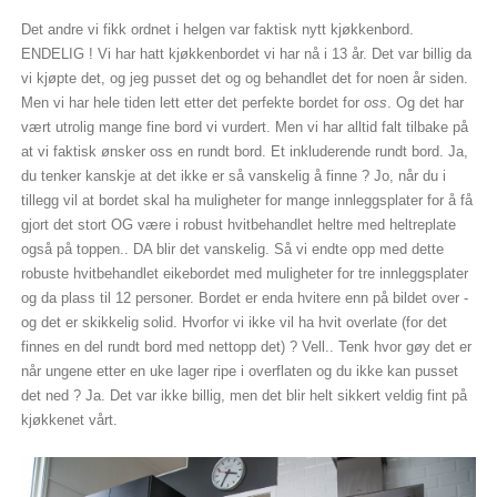
Det andre vi fikk ordnet i helgen var faktisk nytt kjøkkenbord.
ENDELIG ! Vi har hatt kjøkkenbordet vi har nå i 13 år. Det var billig da
vi kjøpte det, og jeg pusset det og og behandlet det for noen år siden.
Men vi har hele tiden lett etter det perfekte bordet for
oss
. Og det har
vært utrolig mange fine bord vi vurdert. Men vi har alltid falt tilbake på
at vi faktisk ønsker oss en rundt bord. Et inkluderende rundt bord. Ja,
du tenker kanskje at det ikke er så vanskelig å finne ? Jo, når du i
tillegg vil at bordet skal ha muligheter for mange innleggsplater for å få
gjort det stort OG være i robust hvitbehandlet heltre med heltreplate
også på toppen.. DA blir det vanskelig. Så vi endte opp med dette
robuste hvitbehandlet eikebordet med muligheter for tre innleggsplater
og da plass til 12 personer. Bordet er enda hvitere enn på bildet over -
og det er skikkelig solid. Hvorfor vi ikke vil ha hvit overlate (for det
finnes en del rundt bord med nettopp det) ? Vell.. Tenk hvor gøy det er
når ungene etter en uke lager ripe i overflaten og du ikke kan pusset
det ned ? Ja. Det var ikke billig, men det blir helt sikkert veldig fint på
kjøkkenet vårt.