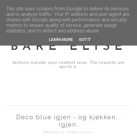
This site uses cookies from Google to deliver its services
and to analyze traffic. Your IP address and user-agent are
shared with Google along with performance and security
metrics to ensure quality of service, generate usage
statistics, and to detect and address abuse.
LEARN MORE
GOT IT
BARE ELISE
Venture outside your comfort zone. The rewards are
worth it.
Deco blue igjen - og kjøkken...
igjen.
SØNDAG 12. FEBRUAR 2017