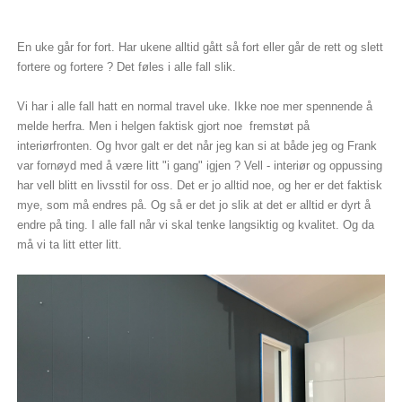
En uke går for fort. Har ukene alltid gått så fort eller går de rett og slett
fortere og fortere ? Det føles i alle fall slik.
Vi har i alle fall hatt en normal travel uke. Ikke noe mer spennende å
melde herfra. Men i helgen faktisk gjort noe fremstøt på
interiørfronten. Og hvor galt er det når jeg kan si at både jeg og Frank
var fornøyd med å være litt "i gang" igjen ? Vell - interiør og oppussing
har vell blitt en livsstil for oss. Det er jo alltid noe, og her er det faktisk
mye, som må endres på. Og så er det jo slik at det er alltid er dyrt å
endre på ting. I alle fall når vi skal tenke langsiktig og kvalitet. Og da
må vi ta litt etter litt.