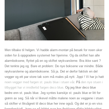
Men tilbake til helgen. Vi hadde alarm-montør på besøk for noen uker
siden for å oppgradere systemet her hjemme. Og da skiftet han alle
alarmboksene, flyttet på en og skiftet røykvarslerne. Bra ikke sant ?
Det tenkte jeg og. Bare et problem: De nye boksene var mindre. Både
røykvarslerne og alarmboksene. Så ja. Det er derfor faktisk en del
vegger og ett par store tak som må males på nytt. Jippi ! Vi har jo hatt
noen vegger med fargen st. pauls blue i stuen vår
. På
den nye stuen i
tilbygget har vi imidlertid fargen deco blue
. Og jeg liker deco blue
bedre enn st. pauls blue. Jeg syntes kanskje st. pauls blue er litt for
grønn av seg. Så når vi likevel måtte malene noen av veggene i stuen
så skifter vi liksågreit til deco blue her inne også. Og det er jo en viss
fargeforskjell - bare se på bildet over her (beklager dårlig bildekvalitet.