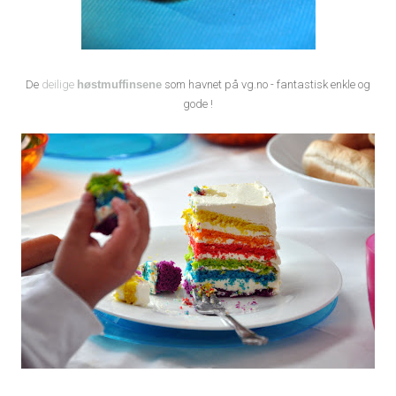
De
deilige
høstmuffinsene
som havnet på vg.no - fantastisk enkle og
gode !