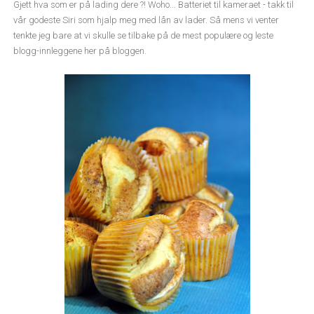
Gjett hva som er på lading dere ?! Woho... Batteriet til kameraet - takk til
vår godeste Siri som hjalp meg med lån av lader. Så mens vi venter
tenkte jeg bare at vi skulle se tilbake på de mest populære og leste
blogg-innleggene her på bloggen.