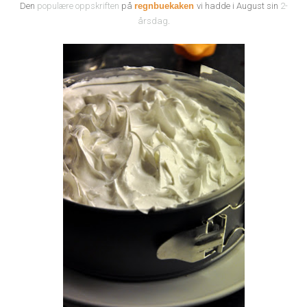
Den
populære oppskriften
på
regnbuekaken
vi hadde i August sin
2-
årsdag
.