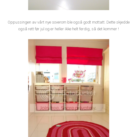
Oppussingen av vårt nye soverom ble også godt mottatt. Dette skjedde
også rett før jul og er heller ikke helt ferdig, så det kommer !