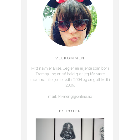
VELKOMMEN
Mitt navn er Elise. Jeg er en ei jente som bor i
Tromsø - og er så heldig at jeg får være
mamma til ei jente født i 2004 og en gutt født i
2009.
mail: f-t-meng@online.no
ES PUTER