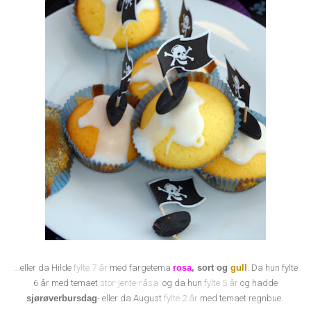
...eller da Hilde
fylte 7 år
med fargetema
rosa
, sort og
gull
. Da hun fylte
6 år med temaet
stor-jente-råsa
og da hun
fylte 5 år
og hadde
sjørøverbursdag
- eller da August
fylte 2 år
med temaet regnbue.