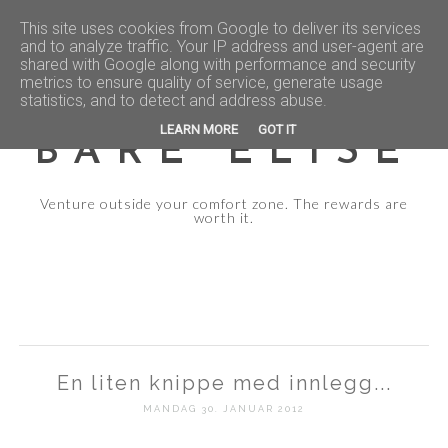
This site uses cookies from Google to deliver its services
and to analyze traffic. Your IP address and user-agent are
shared with Google along with performance and security
metrics to ensure quality of service, generate usage
statistics, and to detect and address abuse.
LEARN MORE
GOT IT
BARE ELISE
Venture outside your comfort zone. The rewards are
worth it.
En liten knippe med innlegg...
MANDAG 30. JANUAR 2012