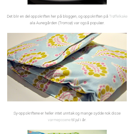
Det blir en del oppskriften her på bloggen, og oppskriften på
Trøffelkake
ala Aunegården (Tromsø) var også populær.
Sy-oppskriftene er heller intet unntak og mange sydde nok disse
varmeposene
til jul i år.