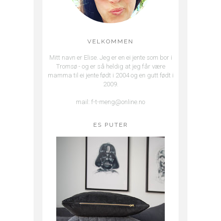
VELKOMMEN
Mitt navn er Elise. Jeg er en ei jente som bor i
Tromsø - og er så heldig at jeg får være
mamma til ei jente født i 2004 og en gutt født i
2009.
mail: f-t-meng@online.no
ES PUTER