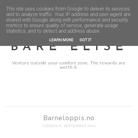
This site uses cookies from Google to deliver its services
and to analyze traffic. Your IP address and user-agent are
shared with Google along with performance and security
metrics to ensure quality of service, generate usage
statistics, and to detect and address abuse.
LEARN MORE
GOT IT
BARE ELISE
Venture outside your comfort zone. The rewards are
worth it.
Barneloppis.no
TIRSDAG 6. SEPTEMBER 2011