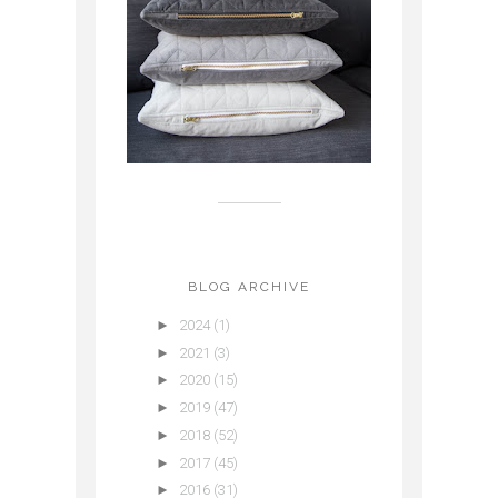
BLOG ARCHIVE
►
2024
(1)
►
2021
(3)
►
2020
(15)
►
2019
(47)
►
2018
(52)
►
2017
(45)
►
2016
(31)