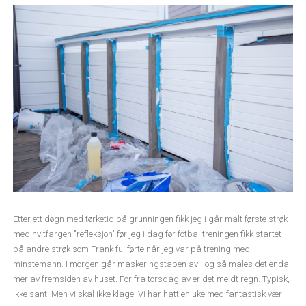
Etter ett døgn med tørketid på grunningen fikk jeg i går malt første strøk
med hvitfargen "refleksjon" før jeg i dag før fotballtreningen fikk startet
på andre strøk som Frank fullførte når jeg var på trening med
minstemann. I morgen går maskeringstapen av - og så males det enda
mer av fremsiden av huset. For fra torsdag av er det meldt regn. Typisk,
ikke sant. Men vi skal ikke klage. Vi har hatt en uke med fantastisk vær