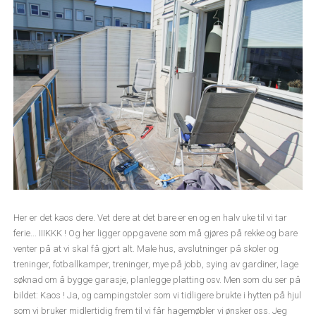
Her er det kaos dere. Vet dere at det bare er en og en halv uke til vi tar
ferie... IIIKKK ! Og her ligger oppgavene som må gjøres på rekke og bare
venter på at vi skal få gjort alt. Male hus, avslutninger på skoler og
treninger, fotballkamper, treninger, mye på jobb, sying av gardiner, lage
søknad om å bygge garasje, planlegge platting osv. Men som du ser på
bildet: Kaos ! Ja, og campingstoler som vi tidligere brukte i hytten på hjul
som vi bruker midlertidig frem til vi får hagemøbler vi ønsker oss. Jeg