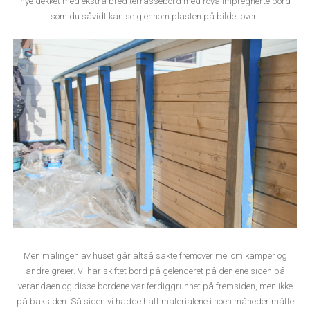
nye dekket med ekstra bred terrassebord med royalimpregnerte bord
som du såvidt kan se gjennom plasten på bildet over.
Men malingen av huset går altså sakte fremover mellom kamper og
andre greier. Vi har skiftet bord på gelenderet på den ene siden på
verandaen og disse bordene var ferdiggrunnet på fremsiden, men ikke
på baksiden. Så siden vi hadde hatt materialene i noen måneder måtte