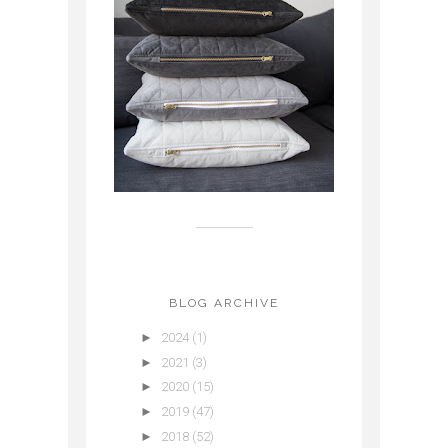
BLOG ARCHIVE
►
2024
(1)
►
2021
(3)
►
2020
(15)
►
2019
(47)
►
2018
(52)