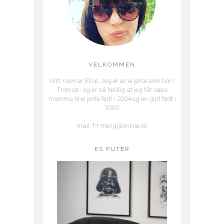
VELKOMMEN
Mitt navn er Elise. Jeg er en ei jente som bor i
Tromsø - og er så heldig at jeg får være
mamma til ei jente født i 2004 og en gutt født i
2009.
mail: f-t-meng@online.no
ES PUTER