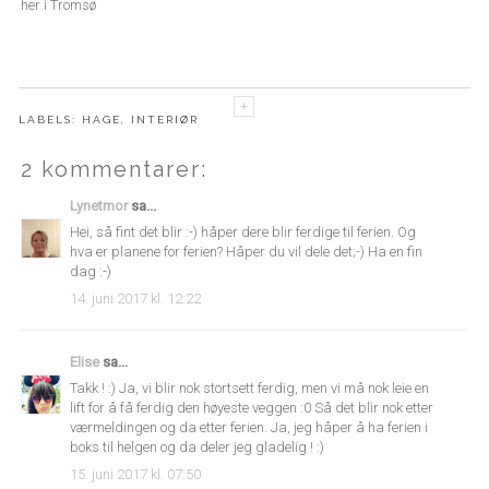
her i Tromsø
LABELS:
HAGE
,
INTERIØR
2 kommentarer:
Lynetmor
sa...
Hei, så fint det blir :-) håper dere blir ferdige til ferien. Og
hva er planene for ferien? Håper du vil dele det;-) Ha en fin
dag :-)
14. juni 2017 kl. 12:22
Elise
sa...
Takk ! :) Ja, vi blir nok stortsett ferdig, men vi må nok leie en
lift for å få ferdig den høyeste veggen :0 Så det blir nok etter
værmeldingen og da etter ferien. Ja, jeg håper å ha ferien i
boks til helgen og da deler jeg gladelig ! :)
15. juni 2017 kl. 07:50