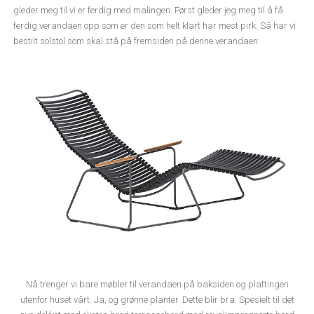
gleder meg til vi er ferdig med malingen. Først gleder jeg meg til å få
ferdig verandaen opp som er den som helt klart har mest pirk. Så har vi
bestilt solstol som skal stå på fremsiden på denne verandaen:
Nå trenger vi bare møbler til verandaen på baksiden og plattingen
utenfor huset vårt. Ja, og grønne planter. Dette blir bra. Spesielt til det