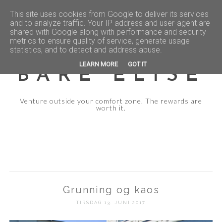
This site uses cookies from Google to deliver its services
and to analyze traffic. Your IP address and user-agent are
shared with Google along with performance and security
metrics to ensure quality of service, generate usage
statistics, and to detect and address abuse.
LEARN MORE
GOT IT
BARE ELISE
Venture outside your comfort zone. The rewards are
worth it.
Grunning og kaos
TIRSDAG 13. JUNI 2017