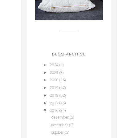
BLOG ARCHIVE
►
2024
(1)
►
2021
(3)
►
2020
(15)
►
2019
(47)
►
2018
(52)
►
2017
(45)
▼
2016
(31)
desember
(2)
november
(3)
oktober
(2)