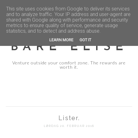
This site uses cookies from Google to deliver its services
and to analyze traffic. Your IP address and user-agent are
shared with Google along with performance and security
metrics to ensure quality of service, generate usage
statistics, and to detect and address abuse.
LEARN MORE
GOT IT
BARE ELISE
Venture outside your comfort zone. The rewards are
worth it.
Lister.
LØRDAG 20. FEBRUAR 2016