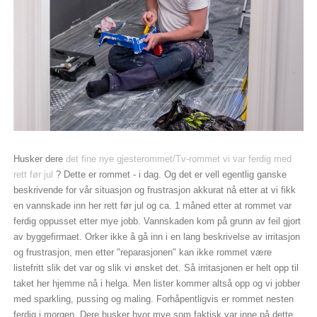
Husker dere
det fine nye gjesterommet/Tv-rommet vi var ferdig med
rett før jul
? Dette er rommet - i dag. Og det er vell egentlig ganske
beskrivende for vår situasjon og frustrasjon akkurat nå etter at vi fikk
en vannskade inn her rett før jul og ca. 1 måned etter at rommet var
ferdig oppusset etter mye jobb. Vannskaden kom på grunn av feil gjort
av byggefirmaet. Orker ikke å gå inn i en lang beskrivelse av irritasjon
og frustrasjon, men etter "reparasjonen" kan ikke rommet være
listefritt slik det var og slik vi ønsket det. Så irritasjonen er helt opp til
taket her hjemme nå i helga. Men lister kommer altså opp og vi jobber
med sparkling, pussing og maling. Forhåpentligvis er rommet nesten
ferdig i morgen. Dere husker hvor mye som faktisk var inne på dette