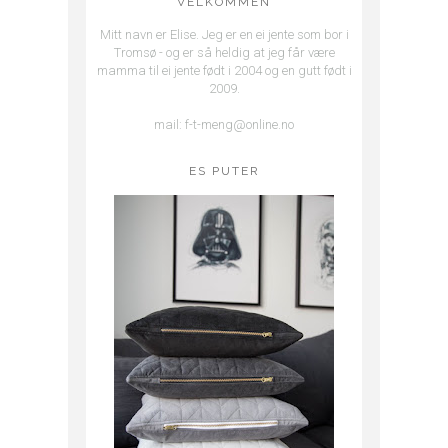
VELKOMMEN
Mitt navn er Elise. Jeg er en ei jente som bor i
Tromsø - og er så heldig at jeg får være
mamma til ei jente født i 2004 og en gutt født i
2009.
mail: f-t-meng@online.no
ES PUTER