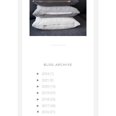
BLOG ARCHIVE
►
2024
(1)
►
2021
(3)
►
2020
(15)
►
2019
(47)
►
2018
(52)
►
2017
(45)
▼
2016
(31)