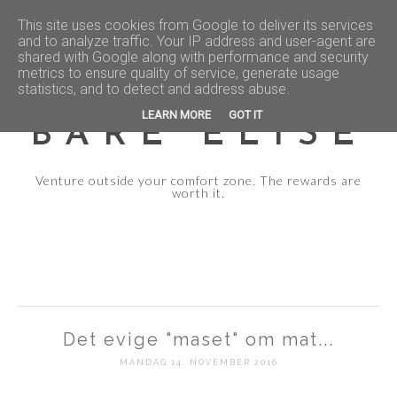
This site uses cookies from Google to deliver its services
and to analyze traffic. Your IP address and user-agent are
shared with Google along with performance and security
metrics to ensure quality of service, generate usage
statistics, and to detect and address abuse.
LEARN MORE
GOT IT
BARE ELISE
Venture outside your comfort zone. The rewards are
worth it.
Det evige "maset" om mat...
MANDAG 14. NOVEMBER 2016