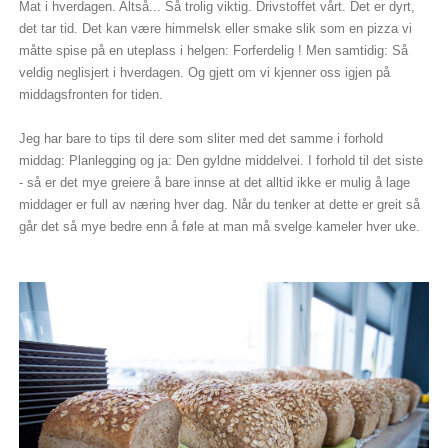
Mat i hverdagen. Altså... Så trolig viktig. Drivstoffet vårt. Det er dyrt,
det tar tid. Det kan være himmelsk eller smake slik som en pizza vi
måtte spise på en uteplass i helgen: Forferdelig ! Men samtidig: Så
veldig neglisjert i hverdagen. Og gjett om vi kjenner oss igjen på
middagsfronten for tiden.
Jeg har bare to tips til dere som sliter med det samme i forhold
middag: Planlegging og ja: Den gyldne middelvei. I forhold til det siste
- så er det mye greiere å bare innse at det alltid ikke er mulig å lage
middager er full av næring hver dag. Når du tenker at dette er greit så
går det så mye bedre enn å føle at man må svelge kameler hver uke.