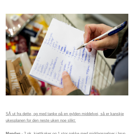
SÅ ut fra dette, og med tanke på en gylden middelvei, så er kanskje
ukesplanen for den neste uken noe slikt:
Mandag
- 2 pk. kjøttkaker og 1 stor pakke med middagspølser i brun