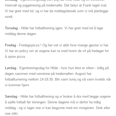
Intervall og joggetrening på tredemølle. Det betyr at Frank laget mat.
Vi har greit med tid, og vi har da middagsbesøk som vi må planlegge
rundt.
Torsdag
- Hilde har fotballtrening igjen. Vi har greit med tid å lage
middag denne dagen.
Fredag
- Fredagspizza ! Og her vet vi aldri hvor mange gjester vi har.
Vi har en policy om at ungene kan ta med hvem de vil på fredager for
å spise pizza.
Lørdag
- Egentreningsdag for Hilde - hvis hun ikke er sliten - tidlig på
dagen sammen med venninne på tredemøllen. August har
fotballturnering mellom 14-18:30. Blir varm lunsj og så varm kvelds når
vi kommer hjem.
Søndag
- Hilde har fotballtrening og vi bruker å dra med begge ungene
å spille fotball før treningen. Denne dagene må vi derfor ha tidlig
middag - og vi lager noe vi kan begynne med om morgenen. Stek eller
noe slikt.