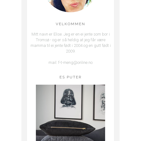
VELKOMMEN
Mitt navn er Elise. Jeg er en ei jente som bor i
Tromsø - og er så heldig at jeg får være
mamma til ei jente født i 2004 og en gutt født i
2009.
mail: f-t-meng@online.no
ES PUTER