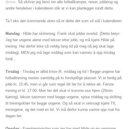
denne
. Så skriver jeg først inn alle fotballkamper, reiser, jobbting og
andre hendelser i kalenderen slik at vi kan planlegger rundt dette.
Ta f.eks den kommende uken så er dette det som vil stå i kalenderen:
Mandag
- Hilde har skitrening. Frank skal jobbe overtid. (Dette betyr:
Jeg har ungene alene med lekser etter jobb, og må kjøre Hilde på
trening. Har derfor ikke så veldig lang tid på meg nå jeg skal lage
middag). MEN jeg må lage middag som kan varmes å opp tirsdag
fordi..
Tirsdag
- Tirsdag er alltid krise ift. middag og tid ! Begge ungene har
fotballtrening nesten samtidig på to forskjellige plasser. Vi er ferdig på
jobb kl. 15:45, men vi går som regel litt før for å rekke alt. Første
trening er kl. 17:00. Men før det skal vi komme oss hjem (20min
kjøring), lekser sammen med begge ungene, spise middag og skifting
til treningsklær for begge ungene. Og så skal vi selvsagt kjøre TIL
treningene, og det med en bil. Vi må derfor kunne varme opp mat fra
dagen før.
Onsdag
- Egentreningsdag som jeg har med Hilde og en venninne.