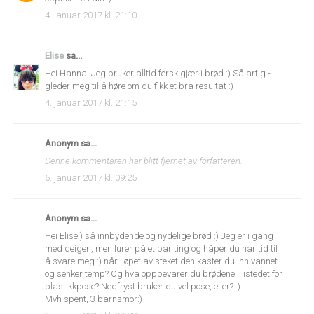
4. januar 2017 kl. 21:10
Elise
sa...
Hei Hanna! Jeg bruker alltid fersk gjær i brød :) Så artig -
gleder meg til å høre om du fikk et bra resultat :)
4. januar 2017 kl. 21:15
Anonym sa...
Denne kommentaren har blitt fjernet av forfatteren.
5. januar 2017 kl. 09:25
Anonym sa...
Hei Elise:) så innbydende og nydelige brød :) Jeg er i gang
med deigen, men lurer på et par ting og håper du har tid til
å svare meg :) når iløpet av steketiden kaster du inn vannet
og senker temp? Og hva oppbevarer du brødene i, istedet for
plastikkpose? Nedfryst bruker du vel pose, eller? :)
Mvh spent, 3 barnsmor:)