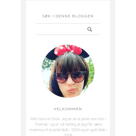
SØK I DENNE BLOGGEN
VELKOMMEN
Mitt navn er Elise. Jeg er en ei jente som bor i
Tromsø - og er så heldig at jeg får være
mamma til ei jente født i 2004 og en gutt født i
2009.