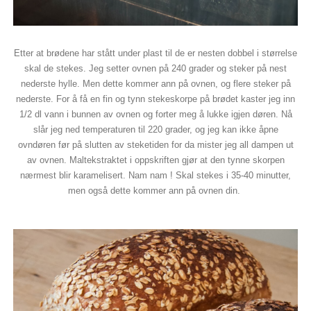
Etter at brødene har stått under plast til de er nesten dobbel i størrelse
skal de stekes. Jeg setter ovnen på 240 grader og steker på nest
nederste hylle. Men dette kommer ann på ovnen, og flere steker på
nederste. For å få en fin og tynn stekeskorpe på brødet kaster jeg inn
1/2 dl vann i bunnen av ovnen og forter meg å lukke igjen døren. Nå
slår jeg ned temperaturen til 220 grader, og jeg kan ikke åpne
ovndøren før på slutten av steketiden for da mister jeg all dampen ut
av ovnen. Maltekstraktet i oppskriften gjør at den tynne skorpen
nærmest blir karamelisert. Nam nam ! Skal stekes i 35-40 minutter,
men også dette kommer ann på ovnen din.