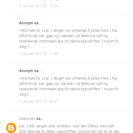
5. januar 2017 kl. 10:24
Anonym sa...
1000 takk for svar :) deigen var utmerket å jobbe med :) har
alltid brukt mer gjær og i væsken, så dette var nytt og
spennende:) tommelen opp for denne oppskriften :) Ha en fin
dag!:)
5. januar 2017 kl. 11:00
Anonym sa...
1000 takk for svar :) deigen var utmerket å jobbe med :) har
alltid brukt mer gjær og i væsken, så dette var nytt og
spennende:) tommelen opp for denne oppskriften :) Ha en fin
dag!:)
5. januar 2017 kl. 16:07
Unknown
sa...
Hei:-) Når deigen skal «brettes» skal den tilføres mer mel?
Står ikke noe im dette i oppskriften, og hvordan ser en at den