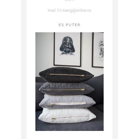
mail: f-t-meng@online.no
ES PUTER