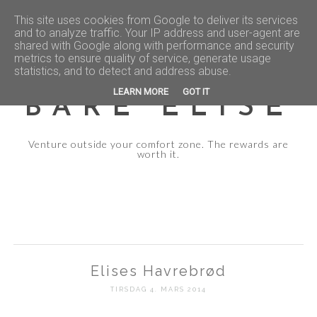
This site uses cookies from Google to deliver its services
and to analyze traffic. Your IP address and user-agent are
shared with Google along with performance and security
metrics to ensure quality of service, generate usage
statistics, and to detect and address abuse.
LEARN MORE
GOT IT
BARE ELISE
Venture outside your comfort zone. The rewards are
worth it.
Elises Havrebrød
TIRSDAG 4. MARS 2014