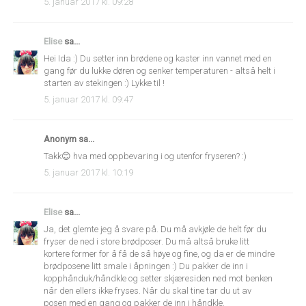
5. januar 2017 kl. 09:28
Elise
sa...
Hei Ida :) Du setter inn brødene og kaster inn vannet med en
gang før du lukke døren og senker temperaturen - altså helt i
starten av stekingen :) Lykke til !
5. januar 2017 kl. 09:47
Anonym sa...
Takk😊 hva med oppbevaring i og utenfor fryseren? :)
5. januar 2017 kl. 10:19
Elise
sa...
Ja, det glemte jeg å svare på. Du må avkjøle de helt før du
fryser de ned i store brødposer. Du må altså bruke litt
kortere former for å få de så høye og fine, og da er de mindre
brødposene litt smale i åpningen :) Du pakker de inn i
kopphånduk/håndkle og setter skjæresiden ned mot benken
når den ellers ikke fryses. Når du skal tine tar du ut av
posen med en gang og pakker de inn i håndkle.