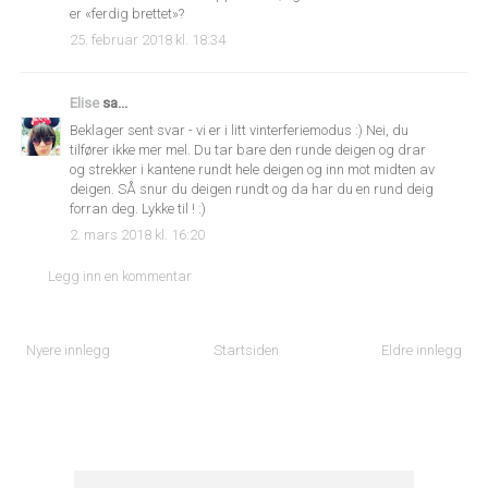
er «ferdig brettet»?
25. februar 2018 kl. 18:34
Elise
sa...
Beklager sent svar - vi er i litt vinterferiemodus :) Nei, du
tilfører ikke mer mel. Du tar bare den runde deigen og drar
og strekker i kantene rundt hele deigen og inn mot midten av
deigen. SÅ snur du deigen rundt og da har du en rund deig
forran deg. Lykke til ! :)
2. mars 2018 kl. 16:20
Legg inn en kommentar
Nyere innlegg
Startsiden
Eldre innlegg