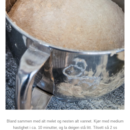
Bland sammen med alt melet og nesten alt vannet. Kjør med medium
hastighet i ca. 10 minutter, og la deigen stå litt. Tilsett så 2 ss