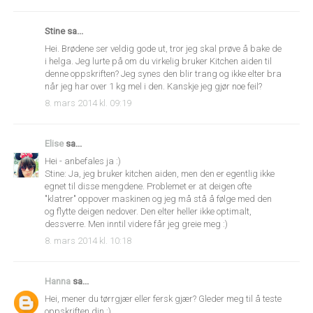
Stine sa...
Hei. Brødene ser veldig gode ut, tror jeg skal prøve å bake de
i helga. Jeg lurte på om du virkelig bruker Kitchen aiden til
denne oppskriften? Jeg synes den blir trang og ikke elter bra
når jeg har over 1 kg mel i den. Kanskje jeg gjør noe feil?
8. mars 2014 kl. 09:19
Elise
sa...
Hei - anbefales ja :)
Stine: Ja, jeg bruker kitchen aiden, men den er egentlig ikke
egnet til disse mengdene. Problemet er at deigen ofte
"klatrer" oppover maskinen og jeg må stå å følge med den
og flytte deigen nedover. Den elter heller ikke optimalt,
dessverre. Men inntil videre får jeg greie meg :)
8. mars 2014 kl. 10:18
Hanna
sa...
Hei, mener du tørrgjær eller fersk gjær? Gleder meg til å teste
oppskriften din :)