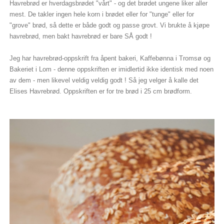
Havrebrød er hverdagsbrødet "vårt" - og det brødet ungene liker aller
mest. De takler ingen hele korn i brødet eller for "tunge" eller for
"grove" brød, så dette er både godt og passe grovt. Vi brukte å kjøpe
havrebrød, men bakt havrebrød er bare SÅ godt !
Jeg har havrebrød-oppskrift fra åpent bakeri, Kaffebønna i Tromsø og
Bakeriet i Lom - denne oppskriften er imidlertid ikke identisk med noen
av dem - men likevel veldig veldig godt ! Så jeg velger å kalle det
Elises Havrebrød. Oppskriften er for tre brød i 25 cm brødform.